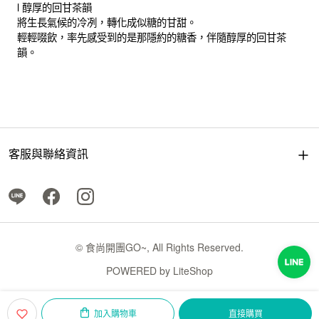
l 醇厚的回甘茶韻
將生長氣候的冷冽，轉化成似糖的甘甜。
輕輕啜飲，率先感受到的是那隱約的糖香，伴隨醇厚的回甘茶
韻。
客服與聯絡資訊
© 食尚開團GO~, All Rights Reserved.
POWERED by
LiteShop
加入購物車
直接購買