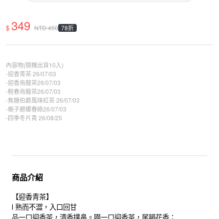
349
$
78折
NTD
450
內容物(隨機出貨10入)
-迎香青茶 26/07/03
-迎香烏龍茶26/07/03
-輕春烏龍茶26/07/03
-焦糖伯爵風味紅茶 26/07/03
-梔子碧螺春綠26/07/03
-四季冬片青 26/08/25
商品介紹
【迎香青茶】
l 熟而不澀，入口回甘
品一口迎香茶，清香撲鼻。啜一口迎香茶，尾韻花香；