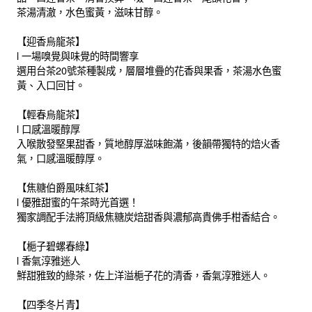
茶湯清澈，水色蜜黃，滋味甘醇。
【迎香烏龍茶】
l 一場嗅覺與味覺的時間響享
選用台茶20號茶種製成，層層堆疊的花香與果香，茶湯水色蜜
黃、入口回甘。
【輕春烏龍茶】
l 口感溫暖醇厚
入喉散發堅果甜香，質地醇厚滋味飽滿，後韻帶獨特的焙火香
氣，口感溫暖醇厚。
【焦糖伯爵風味紅茶】
l 優雅甜蜜的午茶時光首選！
獨家調配手法將頂級焦糖炭焙甜香與濃郁高貴佛手柑香結合。
【梔子碧螺春綠】
l 香氣淳雅迷人
鮮甜雅致的綠茶，佐上洋溢梔子花的清香，香氣淳雅迷人。
【四季冬片青】