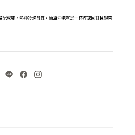
茶配成雙，熱沖冷泡皆宜，簡單沖泡就是一杯淬鍊回甘且韻帶