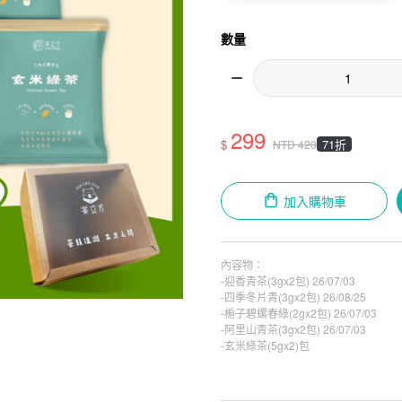
數量
299
$
71折
NTD
420
加入購物車
內容物：
-迎香青茶(3gx2包) 26/07/03
-四季冬片青(3gx2包) 26/08/25
-梔子碧螺春綠(2gx2包) 26/07/03
-阿里山青茶(3gx2包) 26/07/03
-玄米綠茶(5gx2)包