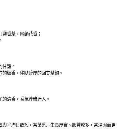
口迎香茶，尾韻花香；
。
的甘甜。
約的糖香，伴隨醇厚的回甘茶韻。
花的清香，香氣淳雅迷人。
罩與平均日照短，茶葉葉片生長厚實、膠質較多，茶湯因而更