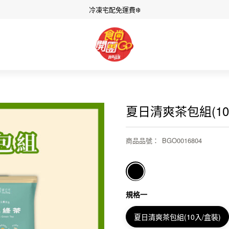
冷凍宅配免運費❄️
夏日清爽茶包組(10入
商品品號
：
BGO0016804
規格一
夏日清爽茶包組(10入/盒裝)