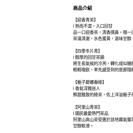
商品介紹
【迎香青茶】
l 熟而不澀，入口回甘
品一口迎香茶，清香撲鼻。啜一
茶湯清澈，水色蜜黃，滋味甘醇
【四季冬片青】
l 醇厚的回甘茶韻
將生長氣候的冷冽，轉化成似糖
輕輕啜飲，率先感受到的是那隱
【梔子碧螺春綠】
l 香氣淳雅迷人
鮮甜雅致的綠茶，佐上洋溢梔子
【阿里山青茶】
l 國民最愛熱門茶品
阿里山高山茶受惠於該地霧氣壟
甘醇軟滑。