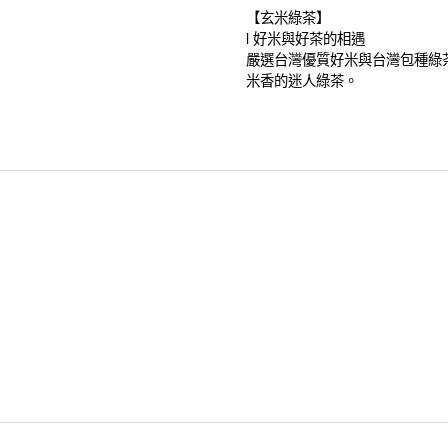
【玄米綠茶】
l 好米與好茶的相遇
嚴選台灣優質好米與台灣包種綠
米香的迷人綠茶。