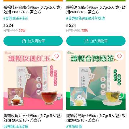
纖暢桂花烏龍茶Plus+(6.7gx5入/盒)
纖暢油切綠茶Plus+(6.7gx5入/盒) 效
效期 26/02/18 - 茶立方
期26/02/18 - 茶立方
#
台灣原茶
#
桂花
#
甘醇綠茶
#
細緻芬芳玫瑰
224
224
$
$
NTD
299
75折
NTD
299
75折
加入購物車
加入購物車
纖暢玫瑰紅玉茶Plus+(6.7gx5入/盒)
纖暢台灣綠茶Plus+(6.7gx5入/盒) 效
效期 26/02/18 - 茶立方
期26/02/18 - 茶立方
#
輕摘紅玉
#
玫瑰
#
甘醇綠茶