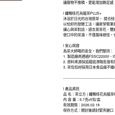
讓廢物不推積，更能增加飽足感
l 纖暢桂花烏龍茶PLUS+
沐浴於日光的台灣原茶， 揉合
以恰好的發酵工法，讓麥芽堅果
讓心與茶對話，語言是茶花、雙
使口中的茶湯，不僅風味絕佳，
l 安心保證
為茶大師喝的安全，我們堅持：
1. 製造廠商通過FSSC22000、I
2. 原料來源採追蹤追溯每批皆
3. 茶包包材採用日本食品級不
----------------------------------------
l 產品資訊
品 名：茶立方 | 纖暢桂花烏龍茶P
內 容 量：6.7克x5包/盒
有效期限：2026.02.18
保存方式：開封後請封緊夾鏈口