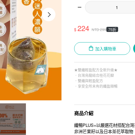
224
$
75折
NTD
299
加入購物車
★雙纖輕盈配方全新升級★
．台灣烏龍結合桂花花瓣
．雙纖與輕盈配方
．享受全所未有的纖盈順暢
商品介紹
纖暢PLUS+以嚴選花材搭配台
非洲芒果籽以及日本茶花萃取物