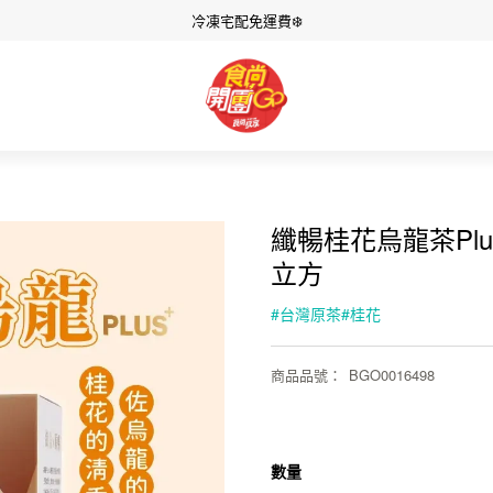
冷凍宅配免運費❄️
纖暢桂花烏龍茶Plus+(
立方
#
台灣原茶
#
桂花
商品品號
：
BGO0016498
數量