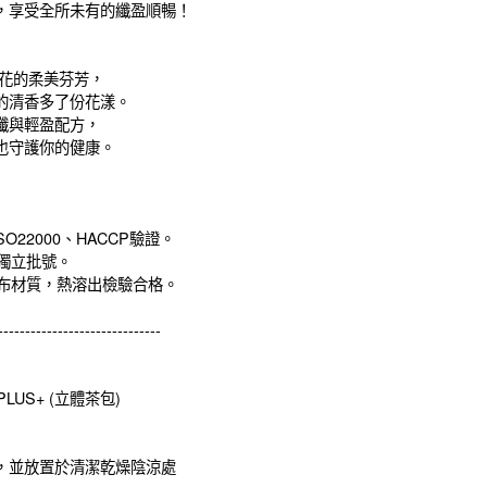
，享受全所未有的纖盈順暢！
桂花的柔美芬芳，
的清香多了份花漾。
纖與輕盈配方，
也守護你的健康。
SO22000、HACCP驗證。
有獨立批號。
織布材質，熱溶出檢驗合格。
------------------------------
LUS+ (立體茶包)
，並放置於清潔乾燥陰涼處